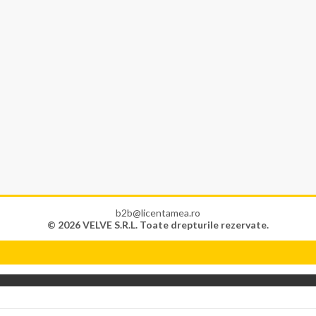
b2b@licentamea.ro
© 2026 VELVE S.R.L. Toate drepturile rezervate.