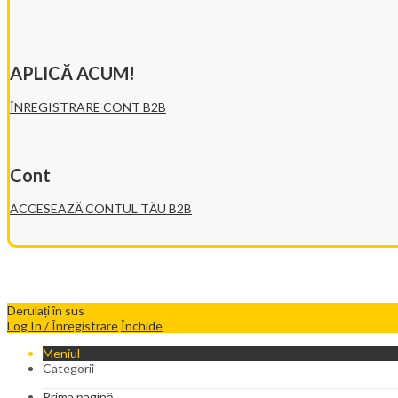
APLICĂ ACUM!
ÎNREGISTRARE CONT B2B
Cont
ACCESEAZĂ CONTUL TĂU B2B
Derulați în sus
Log In / Înregistrare
Închide
Meniul
Categorii
Prima pagină