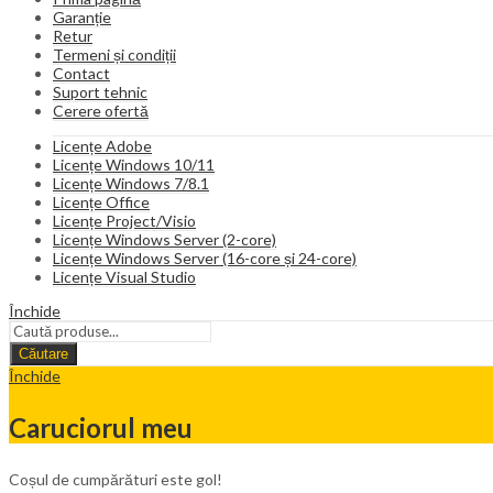
Garanție
Retur
Termeni și condiții
Contact
Suport tehnic
Cerere ofertă
Licențe Adobe
Licențe Windows 10/11
Licențe Windows 7/8.1
Licențe Office
Licențe Project/Visio
Licențe Windows Server (2-core)
Licențe Windows Server (16-core și 24-core)
Licențe Visual Studio
Închide
Căutare
Închide
Caruciorul meu
Coșul de cumpărături este gol!