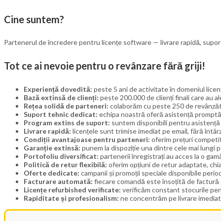
Cine suntem?
Partenerul de încredere pentru licențe software — livrare rapidă, supor
Tot ce ai nevoie pentru o revânzare fără griji!
Experiență dovedită:
peste 5 ani de activitate în domeniul licențe
Bază extinsă de clienți:
peste 200.000 de clienți finali care au al
Rețea solidă de parteneri:
colaborăm cu peste 250 de revânzători
Suport tehnic dedicat:
echipa noastră oferă asistență promptă ș
Program extins de suport:
suntem disponibili pentru asistență 
Livrare rapidă:
licențele sunt trimise imediat pe email, fără întârz
Condiții avantajoase pentru parteneri:
oferim prețuri competiti
Garanție extinsă:
punem la dispoziție una dintre cele mai lungi p
Portofoliu diversificat:
partenerii înregistrați au acces la o ga
Politică de retur flexibilă:
oferim opțiuni de retur adaptate, chiar
Oferte dedicate:
campanii și promoții speciale disponibile period
Facturare automată:
fiecare comandă este însoțită de factură e
Licențe refurbished verificate:
verificăm constant stocurile pen
Rapiditate și profesionalism:
ne concentrăm pe livrare imediată, 