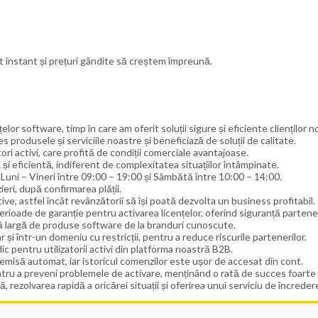
t instant și prețuri gândite să creștem împreună.
lor software, timp în care am oferit soluții sigure și eficiente clienților no
es produsele și serviciile noastre și beneficiază de soluții de calitate.
 activi, care profită de condiții comerciale avantajoase.
i eficientă, indiferent de complexitatea situațiilor întâmpinate.
Luni – Vineri între 09:00 – 19:00 și Sâmbătă între 10:00 – 14:00.
ieri, după confirmarea plății.
ve, astfel încât revânzătorii să își poată dezvolta un business profitabil.
erioade de garanție pentru activarea licențelor, oferind siguranță partener
mă largă de produse software de la branduri cunoscute.
 și într-un domeniu cu restricții, pentru a reduce riscurile partenerilor.
ic pentru utilizatorii activi din platforma noastră B2B.
misă automat, iar istoricul comenzilor este ușor de accesat din cont.
tru a preveni problemele de activare, menținând o rată de succes foarte 
rezolvarea rapidă a oricărei situații și oferirea unui serviciu de încredere