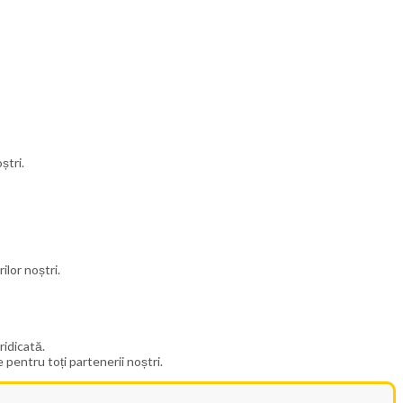
ștri.
ilor noștri.
ridicată.
 pentru toți partenerii noștri.