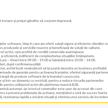
t instant și prețuri gândite să creștem împreună.
lor software, timp în care am oferit soluții sigure și eficiente clienților no
es produsele și serviciile noastre și beneficiază de soluții de calitate.
 activi, care profită de condiții comerciale avantajoase.
i eficientă, indiferent de complexitatea situațiilor întâmpinate.
Luni – Vineri între 09:00 – 19:00 și Sâmbătă între 10:00 – 14:00.
ieri, după confirmarea plății.
ve, astfel încât revânzătorii să își poată dezvolta un business profitabil.
erioade de garanție pentru activarea licențelor, oferind siguranță partener
mă largă de produse software de la branduri cunoscute.
 și într-un domeniu cu restricții, pentru a reduce riscurile partenerilor.
ic pentru utilizatorii activi din platforma noastră B2B.
misă automat, iar istoricul comenzilor este ușor de accesat din cont.
tru a preveni problemele de activare, menținând o rată de succes foarte 
rezolvarea rapidă a oricărei situații și oferirea unui serviciu de încredere