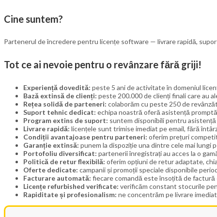
Cine suntem?
Partenerul de încredere pentru licențe software — livrare rapidă, supor
Tot ce ai nevoie pentru o revânzare fără griji!
Experiență dovedită:
peste 5 ani de activitate în domeniul licențe
Bază extinsă de clienți:
peste 200.000 de clienți finali care au al
Rețea solidă de parteneri:
colaborăm cu peste 250 de revânzători
Suport tehnic dedicat:
echipa noastră oferă asistență promptă ș
Program extins de suport:
suntem disponibili pentru asistență 
Livrare rapidă:
licențele sunt trimise imediat pe email, fără întârz
Condiții avantajoase pentru parteneri:
oferim prețuri competiti
Garanție extinsă:
punem la dispoziție una dintre cele mai lungi p
Portofoliu diversificat:
partenerii înregistrați au acces la o ga
Politică de retur flexibilă:
oferim opțiuni de retur adaptate, chiar
Oferte dedicate:
campanii și promoții speciale disponibile period
Facturare automată:
fiecare comandă este însoțită de factură e
Licențe refurbished verificate:
verificăm constant stocurile pen
Rapiditate și profesionalism:
ne concentrăm pe livrare imediată, 