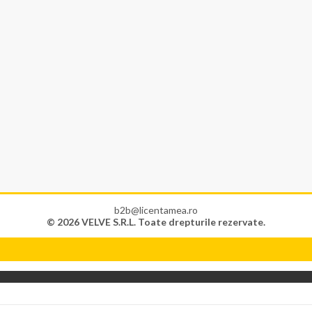
b2b@licentamea.ro
© 2026 VELVE S.R.L. Toate drepturile rezervate.