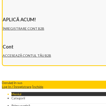
APLICĂ ACUM!
ÎNREGISTRARE CONT B2B
Cont
ACCESEAZĂ CONTUL TĂU B2B
Derulați în sus
Log In / Înregistrare
Închide
Meniul
Categorii
Prima pagină