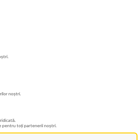
ștri.
ilor noștri.
ridicată.
 pentru toți partenerii noștri.