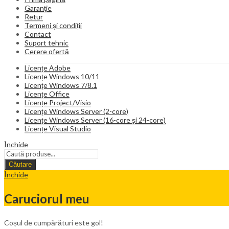
Garanție
Retur
Termeni și condiții
Contact
Suport tehnic
Cerere ofertă
Licențe Adobe
Licențe Windows 10/11
Licențe Windows 7/8.1
Licențe Office
Licențe Project/Visio
Licențe Windows Server (2-core)
Licențe Windows Server (16-core și 24-core)
Licențe Visual Studio
Închide
Căutare
Închide
Caruciorul meu
Coșul de cumpărături este gol!