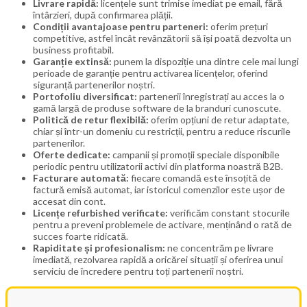
Livrare rapidă:
licențele sunt trimise imediat pe email, fără
întârzieri, după confirmarea plății.
Condiții avantajoase pentru parteneri:
oferim prețuri
competitive, astfel încât revânzătorii să își poată dezvolta un
business profitabil.
Garanție extinsă:
punem la dispoziție una dintre cele mai lungi
perioade de garanție pentru activarea licențelor, oferind
siguranță partenerilor noștri.
Portofoliu diversificat:
partenerii înregistrați au acces la o
gamă largă de produse software de la branduri cunoscute.
Politică de retur flexibilă:
oferim opțiuni de retur adaptate,
chiar și într-un domeniu cu restricții, pentru a reduce riscurile
partenerilor.
Oferte dedicate:
campanii și promoții speciale disponibile
periodic pentru utilizatorii activi din platforma noastră B2B.
Facturare automată:
fiecare comandă este însoțită de
factură emisă automat, iar istoricul comenzilor este ușor de
accesat din cont.
Licențe refurbished verificate:
verificăm constant stocurile
pentru a preveni problemele de activare, menținând o rată de
succes foarte ridicată.
Rapiditate și profesionalism:
ne concentrăm pe livrare
imediată, rezolvarea rapidă a oricărei situații și oferirea unui
serviciu de încredere pentru toți partenerii noștri.