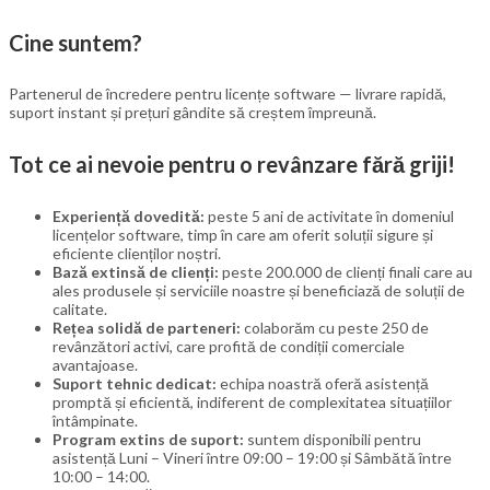
Cine suntem?
Partenerul de încredere pentru licențe software — livrare rapidă,
suport instant și prețuri gândite să creștem împreună.
Tot ce ai nevoie pentru o revânzare fără griji!
Experiență dovedită:
peste 5 ani de activitate în domeniul
licențelor software, timp în care am oferit soluții sigure și
eficiente clienților noștri.
Bază extinsă de clienți:
peste 200.000 de clienți finali care au
ales produsele și serviciile noastre și beneficiază de soluții de
calitate.
Rețea solidă de parteneri:
colaborăm cu peste 250 de
revânzători activi, care profită de condiții comerciale
avantajoase.
Suport tehnic dedicat:
echipa noastră oferă asistență
promptă și eficientă, indiferent de complexitatea situațiilor
întâmpinate.
Program extins de suport:
suntem disponibili pentru
asistență Luni – Vineri între 09:00 – 19:00 și Sâmbătă între
10:00 – 14:00.