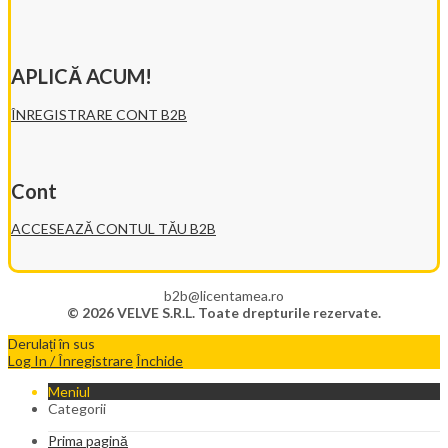
APLICĂ ACUM!
ÎNREGISTRARE CONT B2B
Cont
ACCESEAZĂ CONTUL TĂU B2B
b2b@licentamea.ro
© 2026 VELVE S.R.L. Toate drepturile rezervate.
Derulați în sus
Log In / Înregistrare
Închide
Meniul
Categorii
Prima pagină