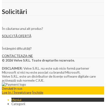
Solicitări
În căutarea unui alt produs?
SOLICITĂ OFERTĂ
Întâmpini dificultăți?
CONTACTEAZA-NE
© 2026 Velve S.R.L. Toate drepturile rezervate.
DISCLAIMER:
Velve S.R.L. nu este sub nicio formă partener
Microsoft si nici nu este asociat cu brandul Microsoft.
Velve S.R.L. este un distribuitor de licențe software digitale care
activează sub normele CJUE.
Derulați în sus
Log In / Înregistrare
Închide
Meniul
Categorii