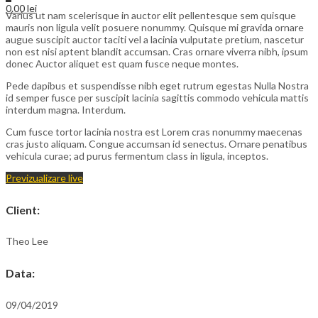
0.00
lei
Varius ut nam scelerisque in auctor elit pellentesque sem quisque
mauris non ligula velit posuere nonummy. Quisque mi gravida ornare
augue suscipit auctor taciti vel a lacinia vulputate pretium, nascetur
non est nisi aptent blandit accumsan. Cras ornare viverra nibh, ipsum
donec Auctor aliquet est quam fusce neque montes.
Pede dapibus et suspendisse nibh eget rutrum egestas Nulla Nostra
id semper fusce per suscipit lacinia sagittis commodo vehicula mattis
interdum magna. Interdum.
Cum fusce tortor lacinia nostra est Lorem cras nonummy maecenas
cras justo aliquam. Congue accumsan id senectus. Ornare penatibus
vehicula curae; ad purus fermentum class in ligula, inceptos.
Previzualizare live
Client
:
Theo Lee
Data
:
09/04/2019