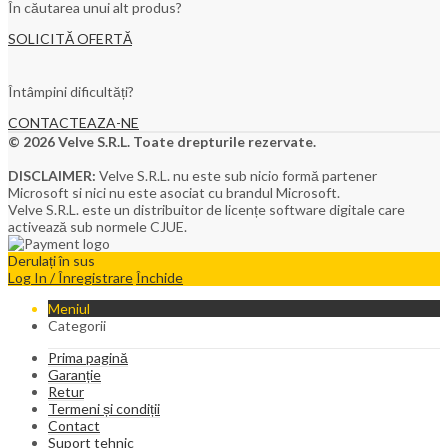
În căutarea unui alt produs?
SOLICITĂ OFERTĂ
Întâmpini dificultăți?
CONTACTEAZA-NE
© 2026 Velve S.R.L. Toate drepturile rezervate.
DISCLAIMER:
Velve S.R.L. nu este sub nicio formă partener
Microsoft si nici nu este asociat cu brandul Microsoft.
Velve S.R.L. este un distribuitor de licențe software digitale care
activează sub normele CJUE.
Derulați în sus
Log In / Înregistrare
Închide
Meniul
Categorii
Prima pagină
Garanție
Retur
Termeni și condiții
Contact
Suport tehnic