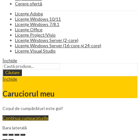
Cerere ofertă
Licențe Adobe
Licențe Windows 10/11
Licențe Windows 7/8.1
Licențe Office
Licențe Project/Visio
Licențe Windows Server (2-core)
Licențe Windows Server (16-core și 24-core)
Licențe Visual Studio
Închide
Căutare
Închide
Caruciorul meu
Coșul de cumpărături este gol!
Continua cumparaturile
Bara laterală