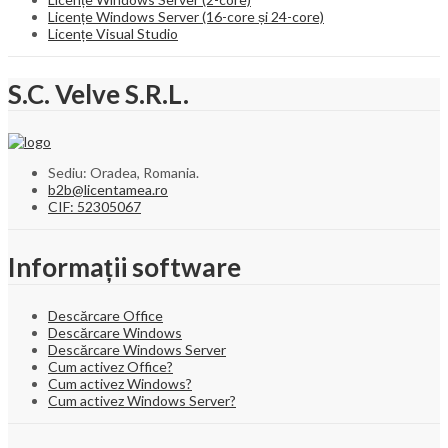
Licențe Windows Server (16-core și 24-core)
Licențe Visual Studio
S.C. Velve S.R.L.
Sediu: Oradea, Romania.
b2b@licentamea.ro
CIF: 52305067
Informații software
Descărcare Office
Descărcare Windows
Descărcare Windows Server
Cum activez Office?
Cum activez Windows?
Cum activez Windows Server?