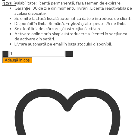
Valabilitate: licență permanentă, fără termen de expirare.
0.00
lei
Garanție: 30 de zile din momentul livrării. Licență reactivabila pe
același dispozitiv.
Se emite factură fiscală automat cu datele introduse de client.
Disponibil în limba Română, Engleză și alte peste 25 de limbi.
Se oferă link descărcare și instrucțiuni activare.
Activare online prin simpla introducere a licenței în secțiunea
de activare din setări.
Livrare automată pe email în baza stocului disponibil.
Windows
10
Adaugă in coş
Home
OEM
cantitate