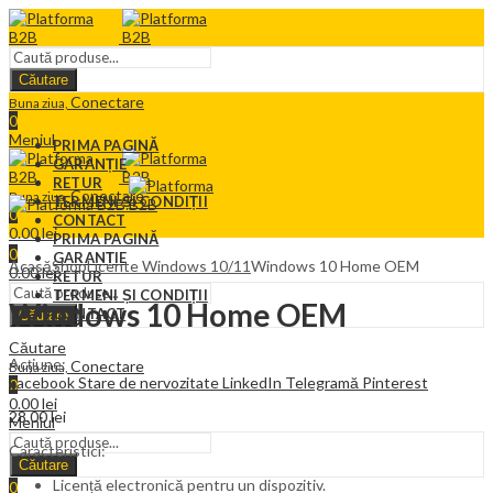
Căutare
Conectare
Buna ziua,
0
Meniul
PRIMA PAGINĂ
GARANȚIE
RETUR
Conectare
Buna ziua,
TERMENI ȘI CONDIȚII
0
CONTACT
0.00
lei
PRIMA PAGINĂ
0
GARANȚIE
Acasă
Shop
Licente Windows 10/11
Windows 10 Home OEM
0.00
lei
RETUR
TERMENI ȘI CONDIȚII
Windows 10 Home OEM
CONTACT
Căutare
Căutare
Acțiune:
Conectare
Buna ziua,
Facebook
Stare de nervozitate
LinkedIn
Telegramă
Pinterest
0
0.00
lei
28.00
lei
Meniul
Caracteristici:
Căutare
Licență electronică pentru un dispozitiv.
0